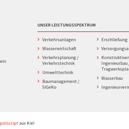
UNSER LEISTUNGSSPEKTRUM
Verkehrsanlagen
Erschließung
Wasserwirtschaft
Versorgungsa
Verkehrsplanung /
Konstruktive
ein
Verkehrstechnik
Ingenieurbau 
Tragwerkspl
Umwelttechnik
Wasserbau
Baumanagement /
SiGeKo
Ingenieurver
pixlscript
aus Kiel