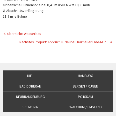
einheitliche Buhnenhöhe bei 0,45 m über MW = +0,31mHN
Ø Abschnittsverlängerung:
11,7 m je Buhne
Übersicht: Wasserbau
Nächstes Projekt: Abbruch u. Neubau Kaimauer Elde-Müritz-Wasserstraße/Strandstraße Plau am See
KIEL
HAMBURG
BAD DOBERAN
BERGEN / RÜGEN
NEUBRANDENBURG
POTSDAM
SCHWERIN
WALCHUM / EMSLAND