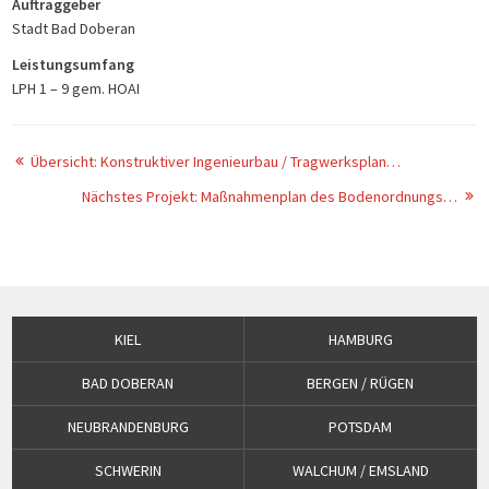
Auftraggeber
Stadt Bad Doberan
Leistungsumfang
LPH 1 – 9 gem. HOAI
Übersicht: Konstruktiver Ingenieurbau / Tragwerksplanung
Nächstes Projekt: Maßnahmenplan des Bodenordnungsverfahrens Thomashof, Landkreis Nordvorpommern (Brückenbau)
KIEL
HAMBURG
BAD DOBERAN
BERGEN / RÜGEN
NEUBRANDENBURG
POTSDAM
SCHWERIN
WALCHUM / EMSLAND